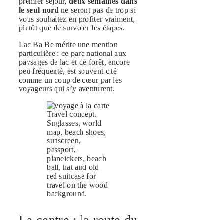
premier séjour,
deux semaines dans
le seul nord
ne seront pas de trop si
vous souhaitez en profiter vraiment,
plutôt que de survoler les étapes.
Lac Ba Be mérite une mention
particulière : ce parc national aux
paysages de lac et de forêt, encore
peu fréquenté, est souvent cité
comme un coup de cœur par les
voyageurs qui s’y aventurent.
Travel concept.
Snglasses, world
map, beach shoes,
sunscreen,
passport,
planeickets, beach
ball, hat and old
red suitcase for
travel on the wood
background.
Le centre : la route du