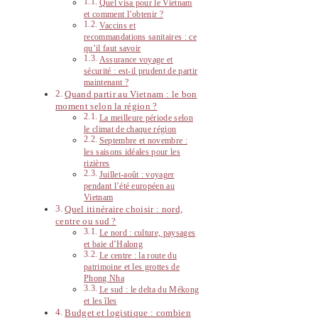
Quel visa pour le Vietnam
et comment l’obtenir ?
Vaccins et
recommandations sanitaires : ce
qu’il faut savoir
Assurance voyage et
sécurité : est-il prudent de partir
maintenant ?
Quand partir au Vietnam : le bon
moment selon la région ?
La meilleure période selon
le climat de chaque région
Septembre et novembre :
les saisons idéales pour les
rizières
Juillet-août : voyager
pendant l’été européen au
Vietnam
Quel itinéraire choisir : nord,
centre ou sud ?
Le nord : culture, paysages
et baie d’Halong
Le centre : la route du
patrimoine et les grottes de
Phong Nha
Le sud : le delta du Mékong
et les îles
Budget et logistique : combien