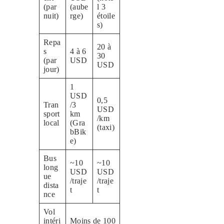
(par
(aube
l 3
nuit)
rge)
étoile
s)
Repa
20 à
s
4 à 6
30
(par
USD
USD
jour)
1
USD
0,5
Tran
/3
USD
sport
km
/km
local
(Gra
(taxi)
bBik
e)
Bus
~10
~10
long
USD
USD
ue
/traje
/traje
dista
t
t
nce
Vol
intéri
Moins de 100