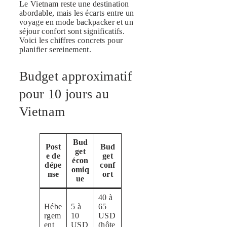
Le Vietnam reste une destination
abordable, mais les écarts entre un
voyage en mode backpacker et un
séjour confort sont significatifs.
Voici les chiffres concrets pour
planifier sereinement.
Budget approximatif
pour 10 jours au
Vietnam
Bud
Post
Bud
get
e de
get
écon
dépe
conf
omiq
nse
ort
ue
40 à
Hébe
5 à
65
rgem
10
USD
ent
USD
(hôte