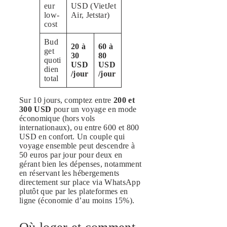
eur
USD (VietJet
low-
Air, Jetstar)
cost
Bud
20 à
60 à
get
30
80
quoti
USD
USD
dien
/jour
/jour
total
Sur 10 jours, comptez entre
200 et
300 USD
pour un voyage en mode
économique (hors vols
internationaux), ou entre 600 et 800
USD en confort. Un couple qui
voyage ensemble peut descendre à
50 euros par jour pour deux en
gérant bien les dépenses, notamment
en réservant les hébergements
directement sur place via WhatsApp
plutôt que par les plateformes en
ligne (économie d’au moins 15%).