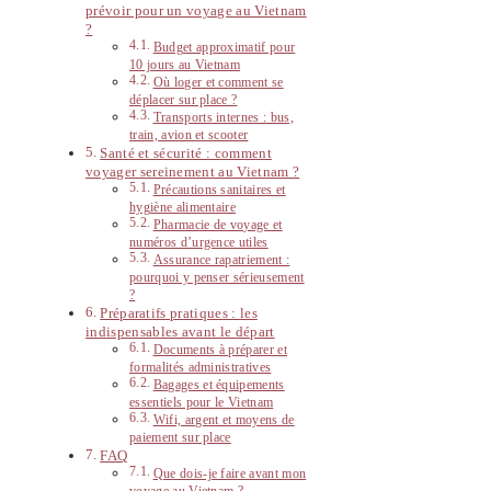
prévoir pour un voyage au Vietnam
?
Budget approximatif pour
10 jours au Vietnam
Où loger et comment se
déplacer sur place ?
Transports internes : bus,
train, avion et scooter
Santé et sécurité : comment
voyager sereinement au Vietnam ?
Précautions sanitaires et
hygiène alimentaire
Pharmacie de voyage et
numéros d’urgence utiles
Assurance rapatriement :
pourquoi y penser sérieusement
?
Préparatifs pratiques : les
indispensables avant le départ
Documents à préparer et
formalités administratives
Bagages et équipements
essentiels pour le Vietnam
Wifi, argent et moyens de
paiement sur place
FAQ
Que dois-je faire avant mon