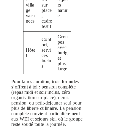
villa
sur
rs
ge
place
natur
vaca
,
e
nces
cadre
festif
Grou
Conf
pes
ort,
avec
Hôte
servi
budg
l
ces
et
inclu
plus
s
large
Pour la restauration, trois formules
s’offrent à toi : pension complète
(repas midi et soir inclus, zéro
organisation sur place), demi-
pension, ou petit-déjeuner seul pour
plus de liberté culinaire. La pension
complète convient particulièrement
aux WEI et séjours ski, où le groupe
reste soudé toute la journée.