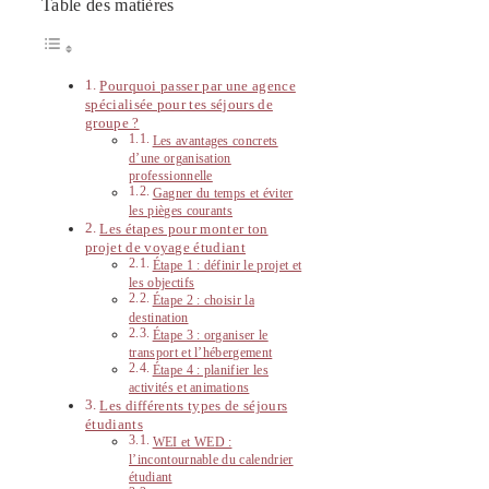
Table des matières
Pourquoi passer par une agence
spécialisée pour tes séjours de
groupe ?
Les avantages concrets
d’une organisation
professionnelle
Gagner du temps et éviter
les pièges courants
Les étapes pour monter ton
projet de voyage étudiant
Étape 1 : définir le projet et
les objectifs
Étape 2 : choisir la
destination
Étape 3 : organiser le
transport et l’hébergement
Étape 4 : planifier les
activités et animations
Les différents types de séjours
étudiants
WEI et WED :
l’incontournable du calendrier
étudiant