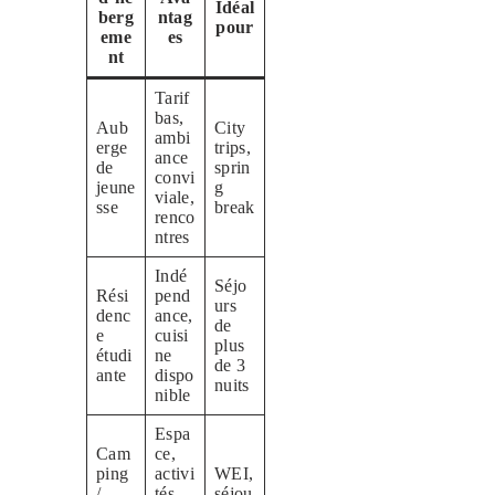
Idéal
berg
ntag
pour
eme
es
nt
Tarif
bas,
Aub
City
ambi
erge
trips,
ance
de
sprin
convi
jeune
g
viale,
sse
break
renco
ntres
Indé
Séjo
Rési
pend
urs
denc
ance,
de
e
cuisi
plus
étudi
ne
de 3
ante
dispo
nuits
nible
Espa
Cam
ce,
ping
activi
WEI,
/
tés
séjou