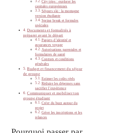
City trips : explorer les
capitales européennes
Séjours ski : la montagne
version étudiante
Spring break et formules
spéciales
Documents et formalités à
préparer avant le départ
Papiers d’identité et
assurances voyage
Autorisations parentales et
formulaires de santé
Contrats et conditions
générales
Budget et financement du séjour
de groupe
Estimer les coûts réels
Réduire les dépenses sans
sacrifier l’expérience
Communiquer et mobiliser ton
groupe étudiant
Créer du buzz autour du
projet
Gérer les inscriptions et les
relances
Pourquoi passer par