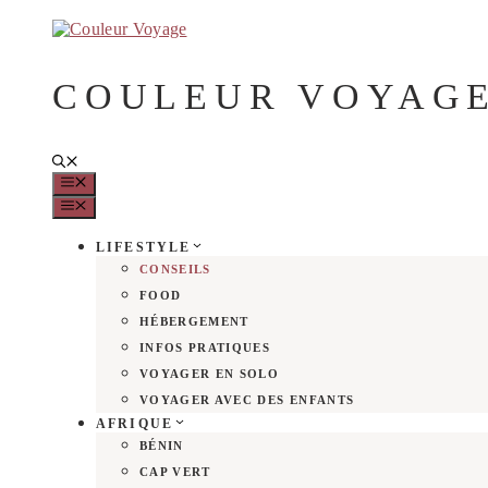
Aller
au
contenu
COULEUR VOYAG
MENU
MENU
LIFESTYLE
CONSEILS
FOOD
HÉBERGEMENT
INFOS PRATIQUES
VOYAGER EN SOLO
VOYAGER AVEC DES ENFANTS
AFRIQUE
BÉNIN
CAP VERT