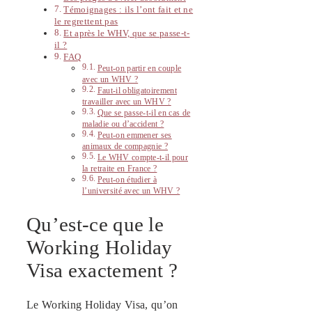
Témoignages : ils l’ont fait et ne
le regrettent pas
Et après le WHV, que se passe-t-
il ?
FAQ
Peut-on partir en couple
avec un WHV ?
Faut-il obligatoirement
travailler avec un WHV ?
Que se passe-t-il en cas de
maladie ou d’accident ?
Peut-on emmener ses
animaux de compagnie ?
Le WHV compte-t-il pour
la retraite en France ?
Peut-on étudier à
l’université avec un WHV ?
Qu’est-ce que le
Working Holiday
Visa exactement ?
Le Working Holiday Visa, qu’on